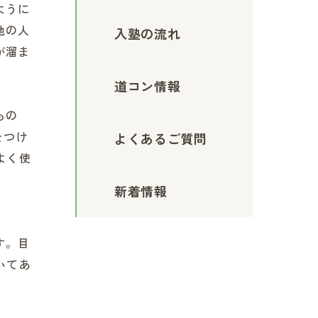
ように
他の人
入塾の流れ
が溜ま
道コン情報
もの
をつけ
よくあるご質問
よく使
新着情報
す。目
いてあ