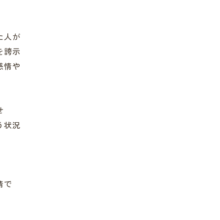
た人が
を誇示
感情や
せ
う状況
情で