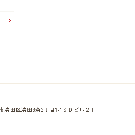
セ…
幌市清田区清田3条2丁目1-1ＳＤビル２Ｆ